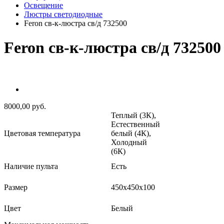
Освещение
Люстры светодиодные
Feron св-к-люстра св/д 732500
Feron св-к-люстра св/д 732500
8000,00 руб.
Теплый (3К),
Естественный
Цветовая температура
белый (4К),
Холодный
(6К)
Наличие пульта
Есть
Размер
450x450x100
Цвет
Белый